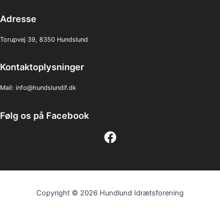
Adresse
Torupvej 39, 8350 Hundslund
Kontaktoplysninger
Mail:
info@hundslundif.dk
Følg os på Facebook
Copyright © 2026 Hundlund Idrætsforening