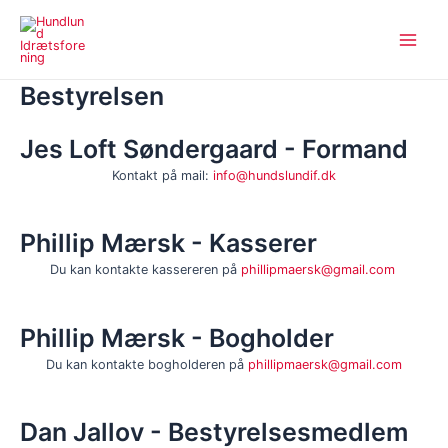
Gå
Main
til
Menu
indholdet
Bestyrelsen
Jes Loft Søndergaard - Formand
Kontakt på mail:
info@hundslundif.dk
Phillip Mærsk - Kasserer
Du kan kontakte kassereren på
phillipmaersk@gmail.com
Phillip Mærsk - Bogholder
Du kan kontakte bogholderen på
phillipmaersk@gmail.com
Dan Jallov - Bestyrelsesmedlem